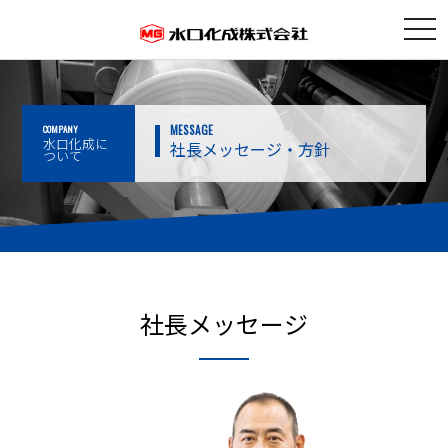
togg
navi
COMPANY
MESSAGE
水口化成に
社長メッセージ・方針
ついて
社長メッセージ