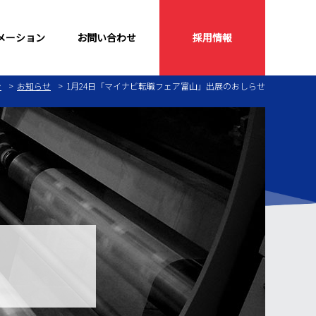
メーション
お問い合わせ
採用情報
ン
お知らせ
1月24日「マイナビ転職フェア富山」出展のおしらせ
ーズ
クリーンルーム
延伸フィルム
フィルム
SDS／RoHS