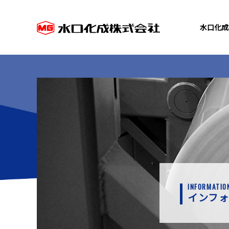
水口化成
社長メッセージ・方針
製造工程
ポリオレフィンについて
会社概要
ストレッチフィル
ECO活動
アクセスマップ
セミ重袋
グループ会社
内袋用フィルム/チ
INFORMATIO
インフ