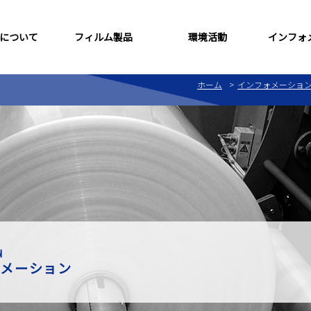
について
フィルム製品
環境活動
インフォ
ホーム
インフォメーショ
ム
沿革
シュリンクフィルム
ISO認証取得
帯電防止シリ
ューブ
ダイレクトメール用フィルム
新聞・書籍用
N
ォメーション